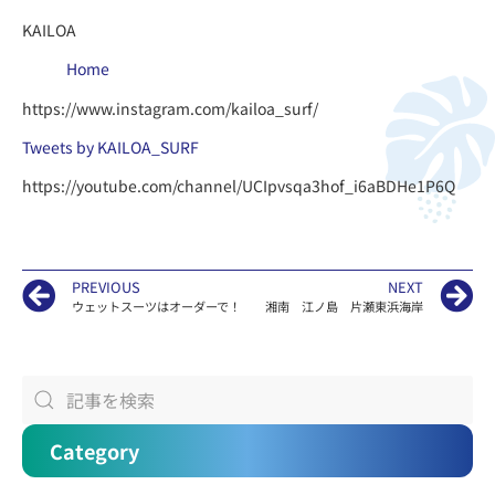
KAILOA
Home
https://www.instagram.com/kailoa_surf/
Tweets by KAILOA_SURF
https://youtube.com/channel/UCIpvsqa3hof_i6aBDHe1P6Q
PREVIOUS
NEXT
ウェットスーツはオーダーで！
湘南 江ノ島 片瀬東浜海岸
Category