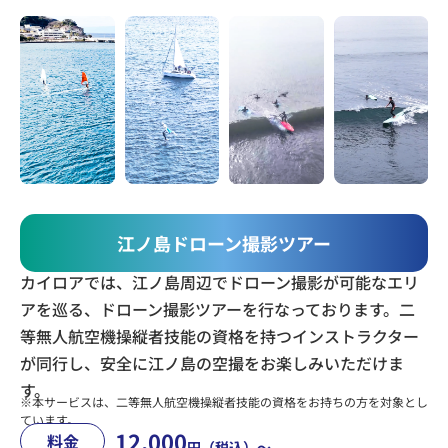
江ノ島ドローン撮影ツアー
カイロアでは、江ノ島周辺でドローン撮影が可能なエリ
アを巡る、
ドローン撮影ツアーを行なっております。
二
等無人航空機操縦者技能の資格を持つインストラクター
が同行し、安全に江ノ島の空撮をお楽しみいただけま
す。
※本サービスは、二等無人航空機操縦者技能の資格をお持ちの方を対象とし
ています。
12,000
料金
円（税込）〜