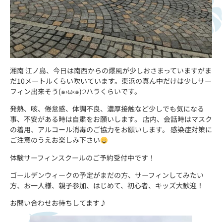
湘南 江ノ島、今日は南西からの爆風が少しおさまっていますがま
だ10メートルくらい吹いています。東浜の真ん中だけは少しサー
フィン出来そう(๑›ω‹๑)੭ハラくらいです。
発熱、咳、倦怠感、体調不良、濃厚接触など少しでも気になる
事、不安がある時は自粛をお願いします。 店内、会話時はマスク
の着用、アルコール消毒のご協力をお願いします。 感染症対策に
ご注意のうえお楽しみ下さい
体験サーフィンスクールのご予約受付中です！
ゴールデンウィークの予定がまだの方、サーフィンしてみたい
方、お一人様、親子参加、はじめて、初心者、キッズ大歓迎！
お問い合わせお待ちしてます♪