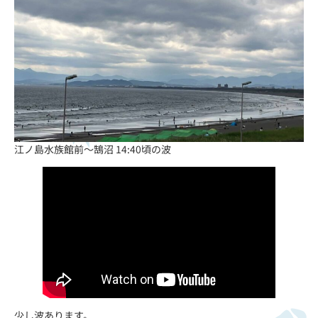
江ノ島水族館前〜鵠沼 14:40頃の波
少し波あります。