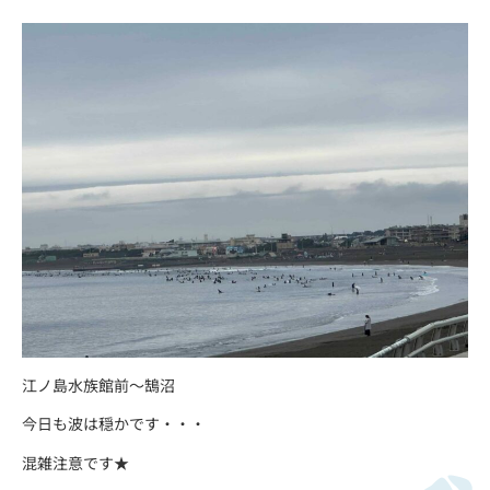
江ノ島水族館前～鵠沼
今日も波は穏かです・・・
混雑注意です★