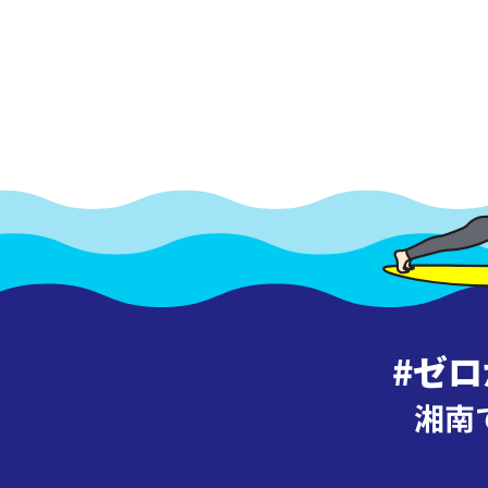
#ゼ
湘南