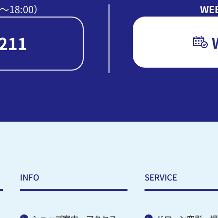
〜18:00）
WE
211
INFO
SERVICE