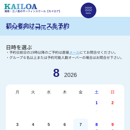
湘南・江ノ島のサーフィンスクール【カイロア】
初心者向けコースを予約
キッズスクール予約もこちらから
日時を選ぶ
・予約日前日の19時以降のご予約は直接
メール
にてお問合せください。
・グループ６名以上または予約可能人数オーバーの場合はお問合せ下さい。
8
2026
月
火
水
木
金
土
日
1
2
－
－
3
4
5
6
7
8
9