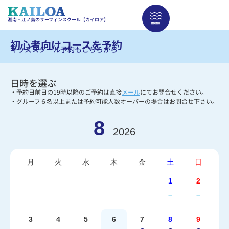
湘南・江ノ島のサーフィンスクール【カイロア】
初心者向けコースを予約
キッズスクール予約もこちらから
日時を選ぶ
・予約日前日の19時以降のご予約は直接
メール
にてお問合せください。
・グループ６名以上または予約可能人数オーバーの場合はお問合せ下さい。
8
2026
月
火
水
木
金
土
日
1
2
－
－
3
4
5
6
7
8
9